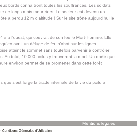
eux bords connaîtront toutes les souffrances. Les soldats
rme de longs mois meurtriers. Le secteur est devenu un
ôte a perdu 12 m d'altitude ! Sur le site trône aujourd'hui le
4 » à l'ouest, qui couvrait de son feu le Mort-Homme. Elle
squ'en avril, un déluge de feu s'abat sur les lignes
oise atteint le sommet sans toutefois parvenir à contrôler
s. Au total, 10 000 poilus y trouveront la mort. Un obélisque
heure environ permet de se promener dans cette forêt
 que s'est forgé la triade infernale de la vie du poilu à
Mentions légales
-
Conditions Générales d'Utilisation