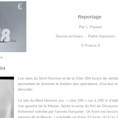
Reportage
Par L. Parisot
Source archives : - Pathé Gaumont 
© France 3
eo
304
Les sites du Mort-Homme et de la Côte 304 furent de véritabl
permettait de dominer le théâtre des opérations, d'où leur i
déroulés.
Le site du Mort-Homme (ou « côte 295 » car à 295 m d'altit
rive gauche de la Meuse. Après la prise du fort de Douaumont
fortement ralentie par l'armée française. Un front est recons
gauche de la Meuse. La bataille va durer 10 jours, du 6 au 