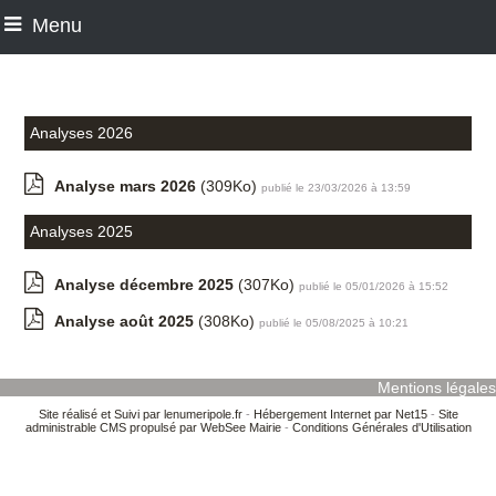
Menu
Analyses 2026
Analyse mars 2026
(309Ko)
publié le 23/03/2026 à 13:59
Analyses 2025
Analyse décembre 2025
(307Ko)
publié le 05/01/2026 à 15:52
Analyse août 2025
(308Ko)
publié le 05/08/2025 à 10:21
Mentions légales
Site réalisé et Suivi par lenumeripole.fr
-
Hébergement Internet par Net15
-
Site
administrable CMS propulsé par WebSee Mairie
-
Conditions Générales d'Utilisation