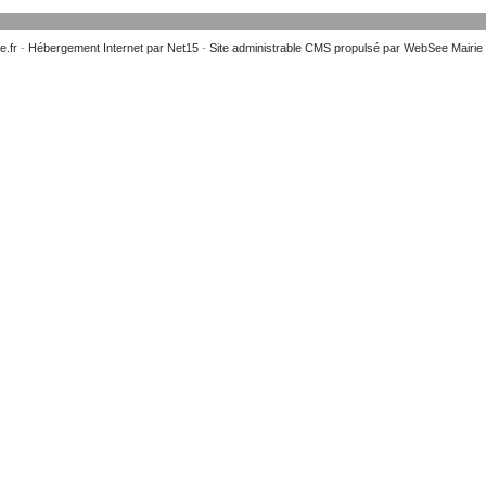
e.fr
-
Hébergement Internet par Net15
-
Site administrable CMS propulsé par WebSee Mairie