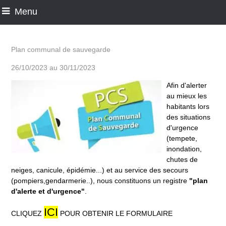
Menu
Plan communal de sauvegarde
26/10/2023 au 30/11/2023
Afin d'alerter
au mieux les
habitants lors
des situations
d'urgence
(tempete,
inondation,
chutes de
neiges, canicule, épidémie...) et au service des secours
(pompiers,gendarmerie..), nous constituons un registre
"plan
d'alerte et d'urgence"
.
ICI
CLIQUEZ
POUR OBTENIR LE FORMULAIRE