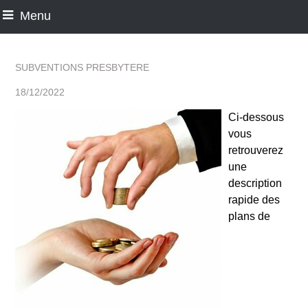
Menu
SUBVENTIONS PRESBYTERE
18/12/2022
Ci-dessous
vous
retrouverez
une
description
rapide des
plans de