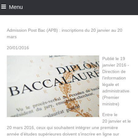
Menu
Admission Post Bac (APB) : inscriptions du 20 janvier au 20
mars
20/01/2016
Publié le 19
janvier 2016 -
Direction de
l'information
légale et
administrative
(Premier
ministre)
Entre le
20 janvier et le
20 mars 2016, ceux qui souhaitent intégrer une première
année d’études supérieures doivent s’inscrire en ligne sur