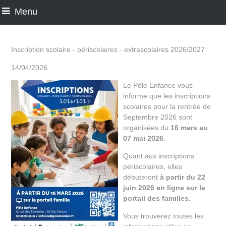
Menu
Inscription scolaire - périscolaires - extrascolaires 2026/2027
14/04/2026
Le Pôle Enfance vous
informe que les inscriptions
scolaires pour la rentrée de
Septembre 2026 sont
organisées du
16 mars au
07 mai 2026
.
Quant aux inscriptions
périscolaires, elles
débuteront
à partir du
22
juin 2026 en ligne sur le
portail des familles.
Vous trouverez toutes les