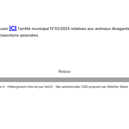
ICI
ouvez
l
'arrêté municipal N°01/2024 relatives aux animaux divagants 
/sanctions associées.
Retour
e.fr
-
Hébergement Internet par Net15
-
Site administrable CMS propulsé par WebSee Mairie